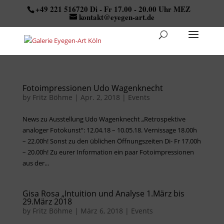
+49 221 516720 Di - Fr 17.00 - 20.00 Uhr MEZ
kontakt@eyegen-art.de
Fotoimpressionen Udo Wagenknecht
by
Fritz Böhme
|
Apr. 2, 2018
|
Events
News zu Ausstellung Udo Wagenknecht „Retrospektive
analoger Fotokunst“: 12.04.18 – 10.05.18. Vernissage 18.00h
– 22.00h! Sonst zu den üblichen Öffnungszeiten Di- Fr 17.00h
– 20.00h! Zu eurer Information ein paar Fotoimpressionen
aus der...
Gisa Rosa „Intuition und Analyse 1.März bis
29.März 2018
by
Fritz Böhme
|
März 6, 2018
|
Events