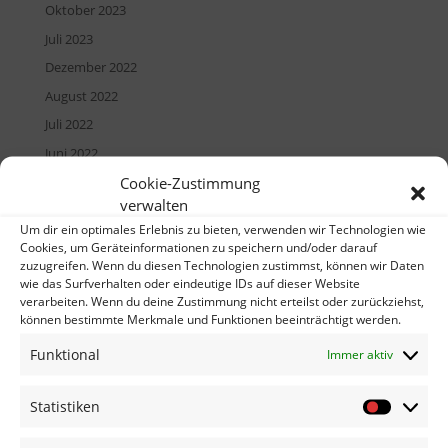
Oktober 2023
Juli 2023
Dezember 2022
August 2022
Juli 2022
Juni 2022
Mai 2022
Cookie-Zustimmung
verwalten
April 2022
Um dir ein optimales Erlebnis zu bieten, verwenden wir Technologien wie
März 2022
Cookies, um Geräteinformationen zu speichern und/oder darauf
zuzugreifen. Wenn du diesen Technologien zustimmst, können wir Daten
Dezember 2021
wie das Surfverhalten oder eindeutige IDs auf dieser Website
Oktober 2021
verarbeiten. Wenn du deine Zustimmung nicht erteilst oder zurückziehst,
können bestimmte Merkmale und Funktionen beeinträchtigt werden.
September 2021
August 2021
Funktional
Immer aktiv
November 2020
Statistiken
September 2020
Statistik
August 2020