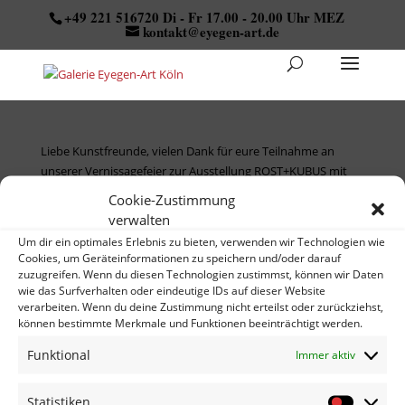
+49 221 516720 Di - Fr 17.00 - 20.00 Uhr MEZ
kontakt@eyegen-art.de
Liebe Kunstfreunde, vielen Dank für eure Teilnahme an
unserer Vernissagefeier zur Ausstellung ROST+KUBUS mit
den Arbeiten von Christine Kaul und Carl Victor Dahmen im
Cookie-Zustimmung
Rahmen der Internationalen Photoszene 2016. Zu diesem
verwalten
Ereignis anbei fotographische Impressionen von Ausstellung
Um dir ein optimales Erlebnis zu bieten, verwenden wir Technologien wie
und Feier von meiner Praktikantin NuRi Milz.
Cookies, um Geräteinformationen zu speichern und/oder darauf
zuzugreifen. Wenn du diesen Technologien zustimmst, können wir Daten
wie das Surfverhalten oder eindeutige IDs auf dieser Website
verarbeiten. Wenn du deine Zustimmung nicht erteilst oder zurückziehst,
ni
können bestimmte Merkmale und Funktionen beeinträchtigt werden.
Funktional
Immer aktiv
impressum
datenschutz
kontakt
Statistiken