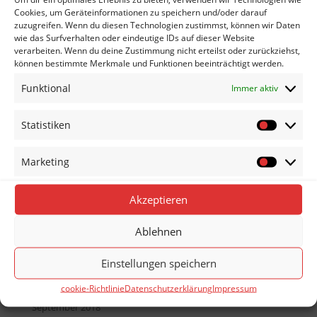
Juli 2020
Cookies, um Geräteinformationen zu speichern und/oder darauf
Juni 2020
zuzugreifen. Wenn du diesen Technologien zustimmst, können wir Daten
wie das Surfverhalten oder eindeutige IDs auf dieser Website
Mai 2020
verarbeiten. Wenn du deine Zustimmung nicht erteilst oder zurückziehst,
können bestimmte Merkmale und Funktionen beeinträchtigt werden.
Dezember 2019
November 2019
Funktional
Immer aktiv
Oktober 2019
Statistiken
September 2019
Statistik
August 2019
Marketing
Juni 2019
Marketin
Mai 2019
Akzeptieren
März 2019
Februar 2019
Ablehnen
Dezember 2018
Einstellungen speichern
November 2018
Oktober 2018
cookie-Richtlinie
Datenschutzerklärung
Impressum
September 2018