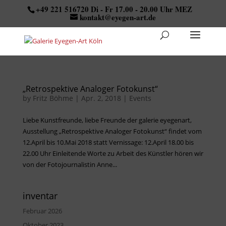
+49 221 516720 Di - Fr 17.00 - 20.00 Uhr MEZ
kontakt@eyegen-art.de
„Retrospektive Analoger Fotokunst“
by
Fritz Böhme
|
Apr. 2, 2018
|
Events
Liebe Kunstfreunde, liebe Freunde der galerie eyegenart,
Ausstellung „Retrospektive Analoger Fotokunst“ findet vom
12.April bis 10.Mai 2018 statt Vernissage: 12.April 18.00 bis
22.00 Uhr Einleitende Worte zu Arbeit des Künstler hören wir
von der Fotojournalistin Anne...
inventar
Februar 2026
Oktober 2023